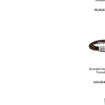
plaqué
99,00
€
Bracelet H
Tress
104,00