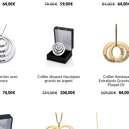
64,00
€
59,00
€
64,00
79,00
€
84,00
€
ercles avec
Collier disques classiques
Collier Anneau
avure
gravés en argent
Entrelacés Gravés
Plaqué Or
74,00
€
104,00
€
84,00
134,00
€
104,00
€