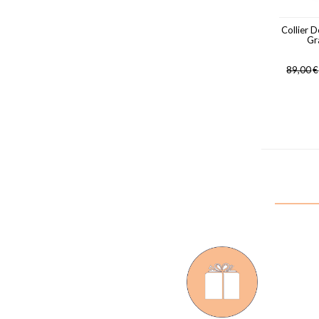
Collier 
Gr
89,00
€