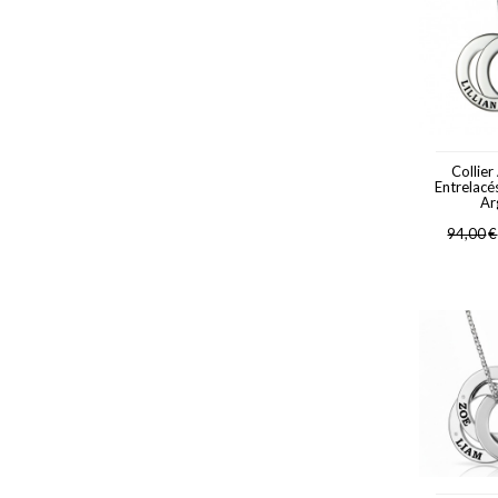
Collie
Entrelacé
Ar
94,00
€