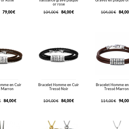
 or Rose
naissance gravé plaqué
Gravés en plaqué or
or rose
79,00
€
84,00
€
84,00
104,00
€
104,00
€
omme en Cuir
Bracelet Homme en Cuir
Bracelet Homme en
é Marron
Tressé Noir
Tressé Marron
84,00
€
84,00
€
94,00
€
104,00
€
114,00
€