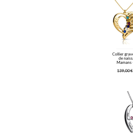
Collier grav
de nais
Mamans -
139,00
€