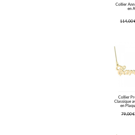
Collier An
en 
114,00
Collier P
Classique a
en Plaq
79,00
€