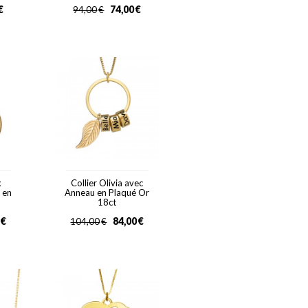
€
74,00
€
94,00
€
x
Collier Olivia avec
 en
Anneau en Plaqué Or
18ct
€
84,00
€
104,00
€