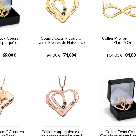
Deux Cœurs
Couple Cœur Plaqué Or
Collier Prénom Infi
n plaqué or
avec Pierres de Naissance
Plaqué Or
69,00
€
74,00
€
84,00
94,00
€
104,00
€
dentif Cœur en
Collier couple pierre de
Collier Deux Cœ