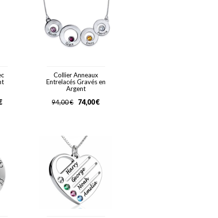
ec
Collier Anneaux
nt
Entrelacés Gravés en
Argent
€
74,00
€
94,00
€