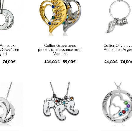
r Anneaux
Collier Gravé avec
Collier Olivia av
s Gravés en
pierres de naissance pour
Anneau en Arge
gent
Mamans
74,00
€
89,00
€
74,00
109,00
€
94,00
€