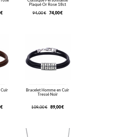
 rose
Classique Personnalisé
Plaqué Or Rose 18ct
€
74,00
€
94,00
€
 Cuir
Bracelet Homme en Cuir
Tressé Noir
€
89,00
€
109,00
€