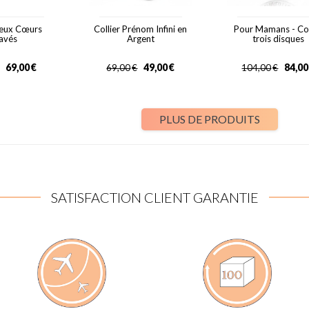
Deux Cœurs
Collier Prénom Infini en
Pour Mamans - Col
avés
Argent
trois disques
69,00
€
49,00
€
84,00
69,00
€
104,00
€
PLUS DE PRODUITS
SATISFACTION CLIENT GARANTIE