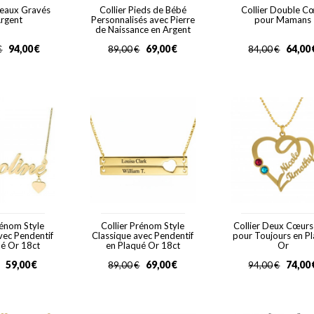
neaux Gravés
Collier Pieds de Bébé
Collier Double C
Argent
Personnalisés avec Pierre
pour Mamans
de Naissance en Argent
94,00
€
69,00
€
64,00
€
89,00
€
84,00
€
rénom Style
Collier Prénom Style
Collier Deux Cœurs
vec Pendentif
Classique avec Pendentif
pour Toujours en P
ué Or 18ct
en Plaqué Or 18ct
Or
59,00
€
69,00
€
74,00
89,00
€
94,00
€