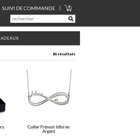
0
SUIVI DE COMMANDE
CADEAUX
85 résultats
urs
Collier Prénom Infini en
Argent