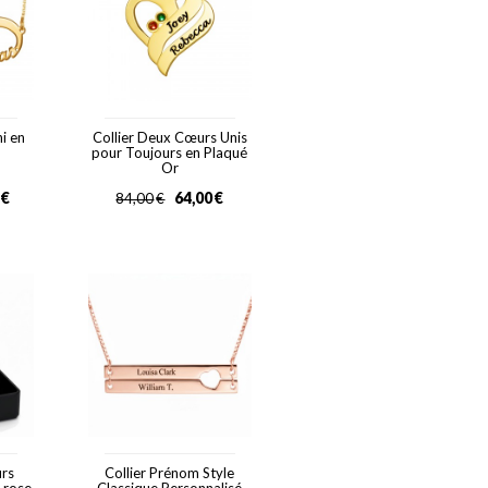
ni en
Collier Deux Cœurs Unis
pour Toujours en Plaqué
Or
€
64,00
€
84,00
€
urs
Collier Prénom Style