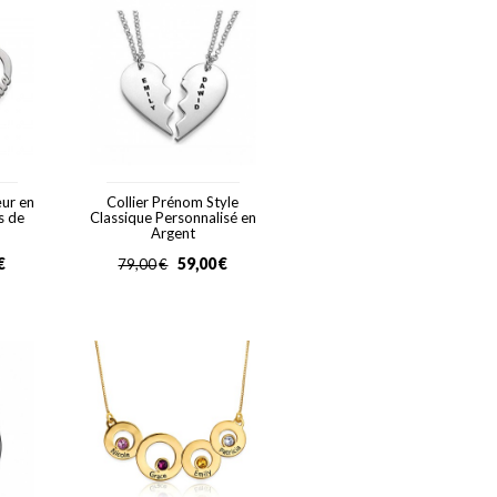
œur en
Collier Prénom Style
s de
Classique Personnalisé en
Argent
€
59,00
€
79,00
€