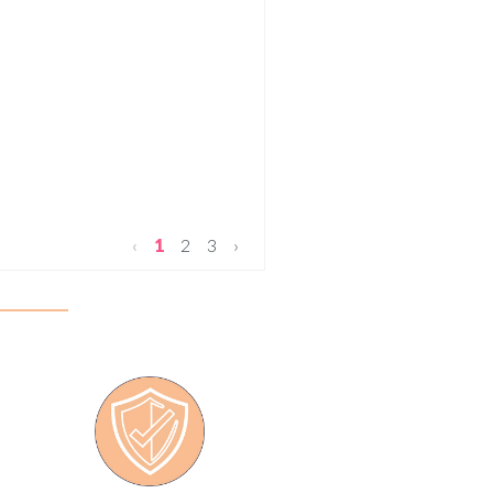
‹
1
2
3
›