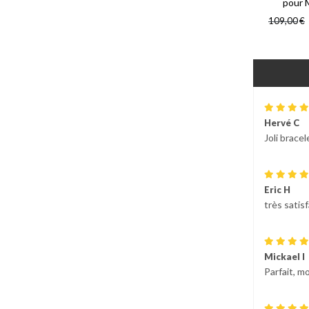
pour
109,00
€
Hervé C
Joli bracel
Eric H
très satis
Mickael I
Parfait, m