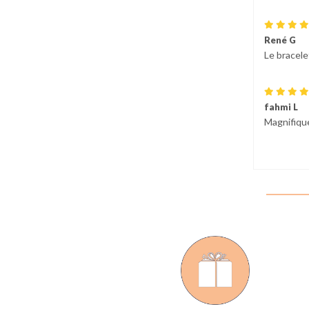
René G
Le bracele
fahmi L
Magnifique