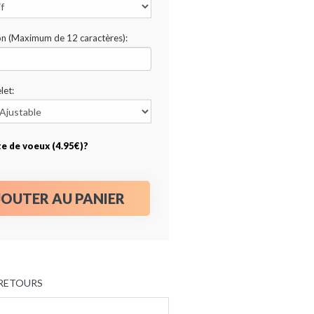
ion (Maximum de 12 caractères):
let:
te de voeux (4.95€)?
JOUTER AU PANIER
 RETOURS