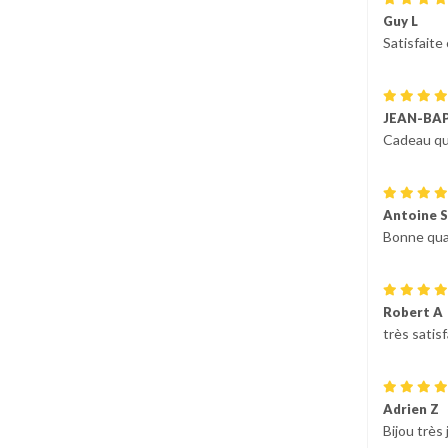
Guy L
Satisfaite
JEAN-BAP
Cadeau qui 
Antoine S
Bonne qual
Robert A
très satis
Adrien Z
Bijou très