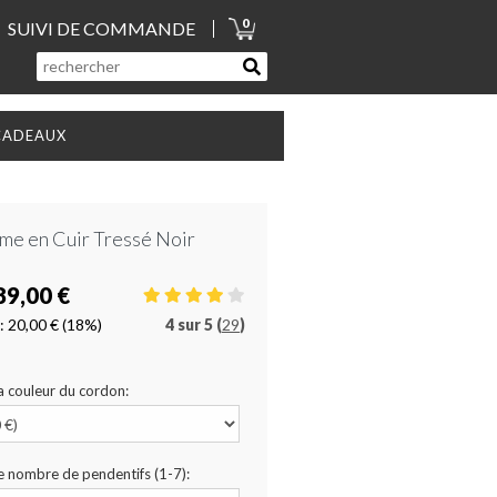
0
SUIVI DE COMMANDE
CADEAUX
e en Cuir Tressé Noir
89,00 €
:
20,00 €
(18%)
4
sur
5 (
29
)
a couleur du cordon:
le nombre de pendentifs (1-7):