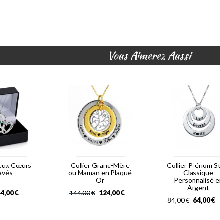
Vous Aimerez Aussi
Deux Cœurs
Collier Grand-Mère
Collier Prénom S
avés
ou Maman en Plaqué
Classique
Or
Personnalisé e
Argent
4,00
€
124,00
€
144,00
€
64,00
€
84,00
€