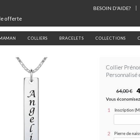
BESOIN D'AIDE?
le offerte
 MAMAN
COLLIERS
BRACELETS
COLLECTIONS
Collier Préno
Personnalisé 
4
64,00 €
Vous économisez
Inscription (
Pierre de nais