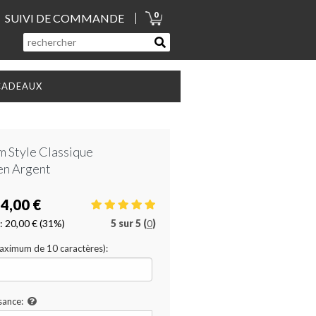
0
SUIVI DE COMMANDE
CADEAUX
m Style Classique
en Argent
4,00 €
:
20,00 €
(31%)
5
sur
5 (
0
)
Maximum de 10 caractères):
sance: