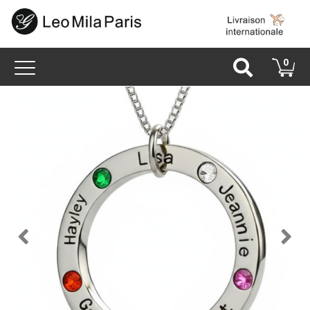
Toggle
0
navigation
Retour
S