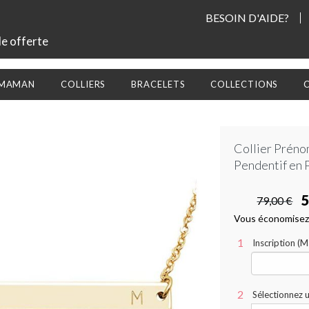
BESOIN D'AIDE?
le offerte
 MAMAN
COLLIERS
BRACELETS
COLLECTIONS
Collier Préno
Pendentif en 
5
79,00 €
Vous économisez
Inscription (
Sélectionnez 