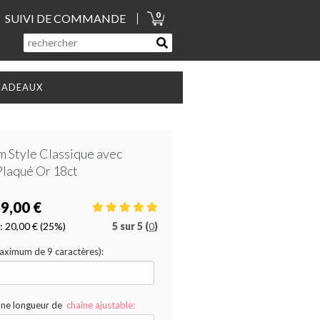
0
SUIVI DE COMMANDE
CADEAUX
m Style Classique avec
Plaqué Or 18ct
9,00 €
:
20,00 €
(25%)
5
sur
5 (
0
)
Maximum de 9 caractères):
une longueur de
chaîne ajustable: