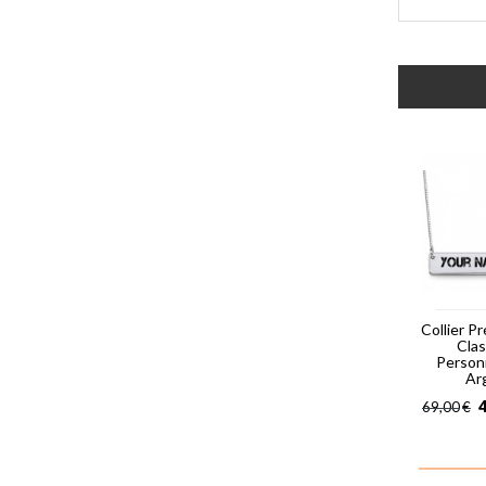
Collier P
Cla
Person
Ar
4
69,00
€