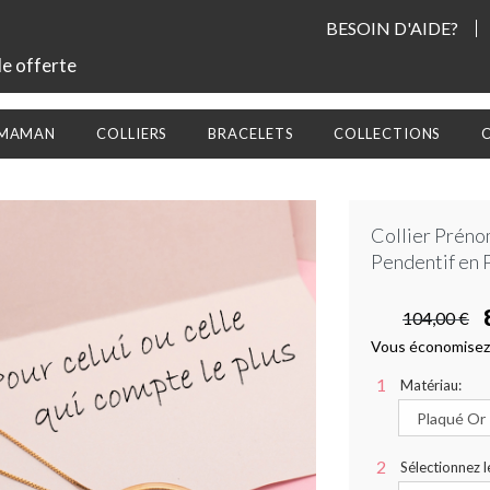
BESOIN D'AIDE?
le offerte
 MAMAN
COLLIERS
BRACELETS
COLLECTIONS
Collier Préno
Pendentif en 
104,00 €
Vous économisez
Matériau:
Sélectionnez l