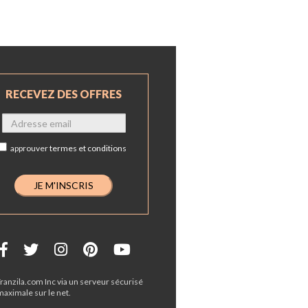
RECEVEZ DES OFFRES
approuver
termes et conditions
Tranzila.com Inc via un serveur sécurisé
maximale sur le net.