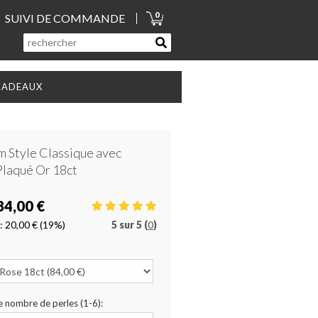
0
SUIVI DE COMMANDE
CADEAUX
m Style Classique avec
Plaqué Or 18ct
84,00 €
:
20,00 €
(19%)
5
sur
5 (
0
)
e nombre de perles (1-6):