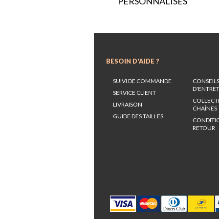
PERSONNALISÉS
BESOIN D'AIDE ?
SUIVI DE COMMANDE
CONSEIL
D'ENTRE
SERVICE CLIENT
COLLECT
LIVRAISON
CHAÎNES
GUIDE DES TAILLES
CONDITI
RETOUR