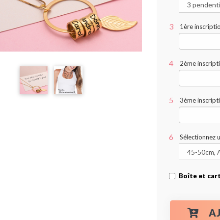
1ère inscript
2ème inscript
3ème inscript
Sélectionnez 
Boîte et car
A