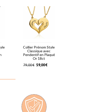
tyle
Collier Prénom Style
Classique avec
n
Pendentif en Plaqué
Or 18ct
59,00
€
79,00
€