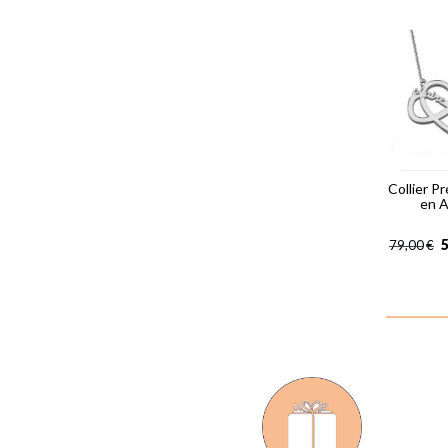
Collier P
en 
5
79,00
€