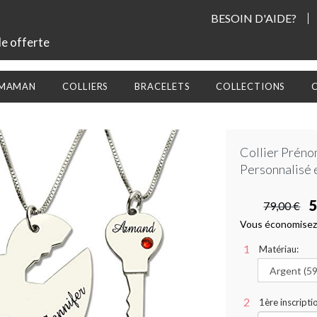
BESOIN D'AIDE?
le offerte
 MAMAN
COLLIERS
BRACELETS
COLLECTIONS
Collier Préno
Personnalisé 
5
79,00 €
Vous économisez
Matériau:
1ère inscript