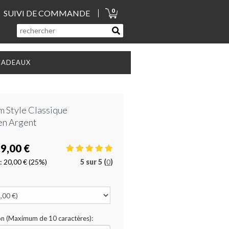
0
SUIVI DE COMMANDE
CADEAUX
m Style Classique
en Argent
9,00 €
:
20,00 €
(25%)
5
sur
5 (
0
)
ion (Maximum de 10 caractères):