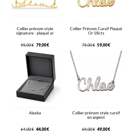
Collier prénom style
Collier Prénom Cursif Plaqué
signature - plaqué or
Or 18cts
79,00
€
59,00
€
99,00
€
79,00
€
Alaska
Collier prénom style cursif
en argent
44,00
€
49,00
€
64,00
€
69,00
€