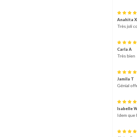
Anahita X
Très joli co
Carla A
Très bien
Jamila T
Génial offe
Isabelle 
Idem que l'