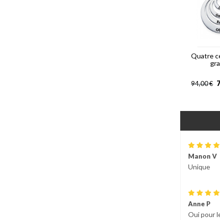
Quatre c
gr
7
94,00
€
Manon V
Unique
Anne P
Oui pour l