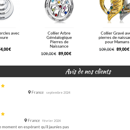
ercles avec
Collier Arbre
Collier Gravé av
avure
Généalogique
pierres de naiss
Pierres de
pour Mamans
Naissance
4,00
€
89,00
€
109,00
€
89,00
€
109,00
€
Avis de nos clients
France
septembre 2024
France
février 2024
e moment en espérant qu'il jaunies pas