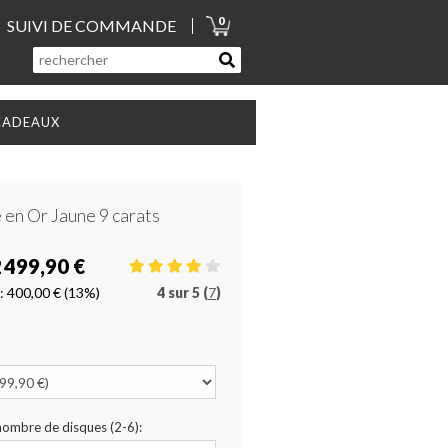
0
SUIVI DE COMMANDE
CADEAUX
e en Or Jaune 9 carats
 499,90 €
:
400,00 €
(13%)
4
sur
5 (
7
)
 nombre de disques (2-6):