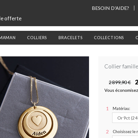
BESOIN D'AIDE?
le offerte
 MAMAN
COLLIERS
BRACELETS
COLLECTIONS
Collier famill
2
2 899,90 €
Vous économisez
Matériau:
Choisissez le