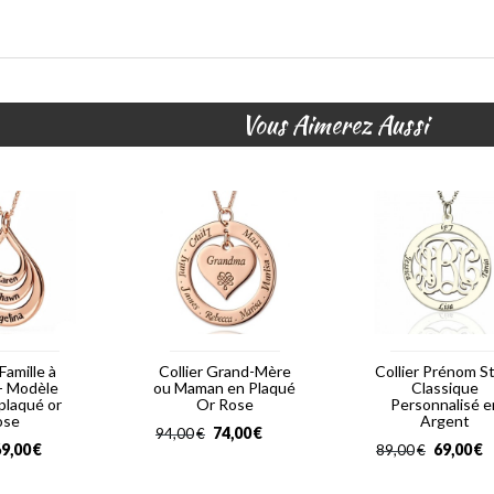
Vous Aimerez Aussi
 Famille à
Collier Grand-Mère
Collier Prénom S
 - Modèle
ou Maman en Plaqué
Classique
plaqué or
Or Rose
Personnalisé e
ose
Argent
74,00
€
94,00
€
9,00
€
69,00
€
89,00
€