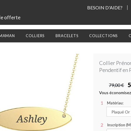
BESOIN D'AIDE?
le offerte
 MAMAN
COLLIERS
BRACELETS
COLLECTIONS
Collier Préno
Pendentif en 
5
79,00 €
Vous économisez
Matériau:
Inscription (