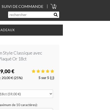
0
SUIVI DE COMMANDE
CADEAUX
m Style Classique avec
Plaqué Or 18ct
9,00 €
:
20,00 €
(25%)
5
sur
5 (
0
)
Maximum de 10 caractères):